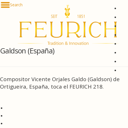
Saltar contenido
Search
De
En
Fr
Es
Ru
Galdson (España)
한국
简体
հայ
Compositor Vicente Orjales Galdo (Galdson) de
Ortigueira, España, toca el FEURICH 218.