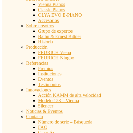
Vienna Pianos
Classic Pianos
OLYA EVO E-PIANO
Accesorios
Sobre nosotros
Grupo de expertos
Bailin & Ernest Bittner
Historia
Producción
FEURICH Viena
FEURICH Ningbo
Referencias
Premios
Instituciones
Eventos
Testimonios
Innovaciones
Acción KAMM de alta velocidad
Modelo 123 – Vienna
Silencer
Noticias & Eventos
Contacto
Número de serie – Búsqueda
FAQ
Garantía