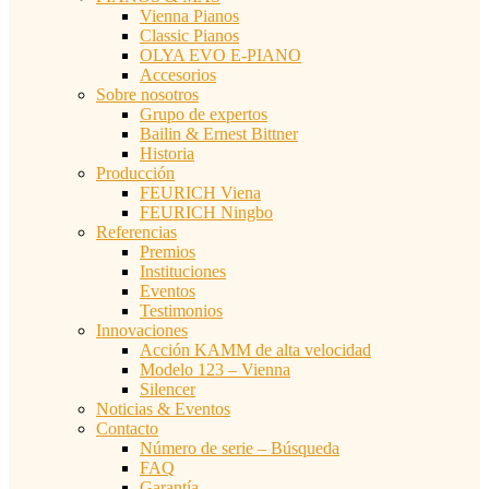
Vienna Pianos
Classic Pianos
OLYA EVO E-PIANO
Accesorios
Sobre nosotros
Grupo de expertos
Bailin & Ernest Bittner
Historia
Producción
FEURICH Viena
FEURICH Ningbo
Referencias
Premios
Instituciones
Eventos
Testimonios
Innovaciones
Acción KAMM de alta velocidad
Modelo 123 – Vienna
Silencer
Noticias & Eventos
Contacto
Número de serie – Búsqueda
FAQ
Garantía