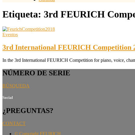
Etiqueta:
3rd FEURICH Compet
Eventos
3rd International FEURICH Competition 
In the 3rd International FEURICH Competition for piano, voice, cham
NÚMERO DE SERIE
BÚSQUEDA
Social
¿PREGUNTAS?
CONTACT
©
Copyright FEURICH