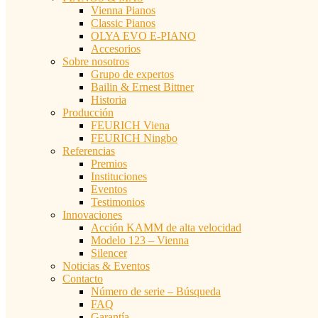
Vienna Pianos
Classic Pianos
OLYA EVO E-PIANO
Accesorios
Sobre nosotros
Grupo de expertos
Bailin & Ernest Bittner
Historia
Producción
FEURICH Viena
FEURICH Ningbo
Referencias
Premios
Instituciones
Eventos
Testimonios
Innovaciones
Acción KAMM de alta velocidad
Modelo 123 – Vienna
Silencer
Noticias & Eventos
Contacto
Número de serie – Búsqueda
FAQ
Garantía