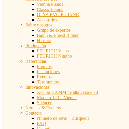
Vienna Pianos
Classic Pianos
OLYA EVO E-PIANO
Accesorios
Sobre nosotros
Grupo de expertos
Bailin & Ernest Bittner
Historia
Producción
FEURICH Viena
FEURICH Ningbo
Referencias
Premios
Instituciones
Eventos
Testimonios
Innovaciones
Acción KAMM de alta velocidad
Modelo 123 – Vienna
Silencer
Noticias & Eventos
Contacto
Número de serie – Búsqueda
FAQ
Garantía