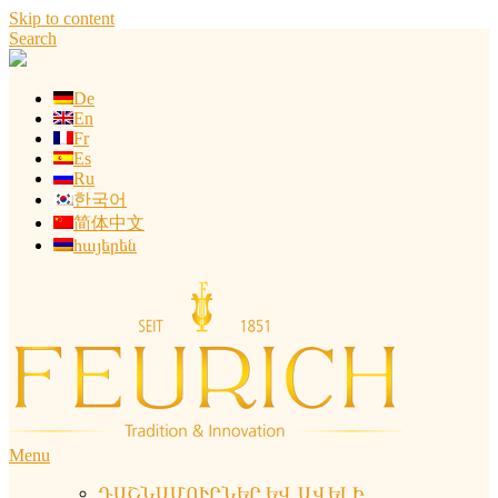
Skip to content
Search
De
En
Fr
Es
Ru
한국어
简体中文
հայերեն
Menu
ԴԱՇՆԱՄՈՒՐՆԵՐ ԵՎ ԱՎԵԼԻ