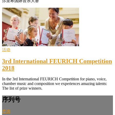
尔里希国际音乐大赛
活动
3rd International FEURICH Competition
2018
In the 3rd International FEURICH Competition for piano, voice,
chamber music and composition we experiences amazing talents:
The list of prize winners.
序列号
查询