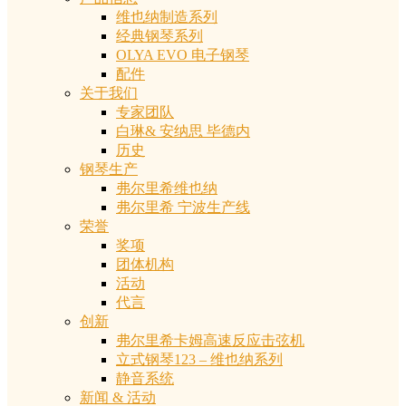
维也纳制造系列
经典钢琴系列
OLYA EVO 电子钢琴
配件
关于我们
专家团队
白琳& 安纳思 毕德内
历史
钢琴生产
弗尔里希维也纳
弗尔里希 宁波生产线
荣誉
奖项
团体机构
活动
代言
创新
弗尔里希卡姆高速反应击弦机
立式钢琴123 – 维也纳系列
静音系统
新闻 & 活动