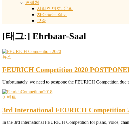
연락처
시리즈 번호- 문의
자주 묻는 질문
보증
[태그:]
Ehrbaar-Saal
뉴스
FEURICH Competition 2020 POSTPONE
Unfortunately, we need to postpone the FEURICH Competition due to 
이벤트
3rd International FEURICH Competition 
In the 3rd International FEURICH Competition for piano, voice, cham