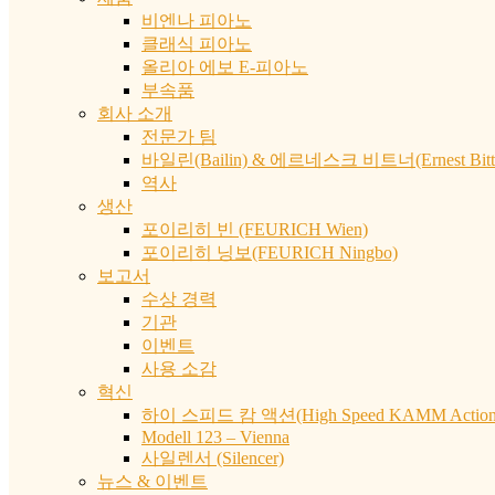
비엔나 피아노
클래식 피아노
올리아 에보 E-피아노
부속품
회사 소개
전문가 팀
바일린(Bailin) & 에르네스크 비트너(Ernest Bittn
역사
생산
포이리히 빈 (FEURICH Wien)
포이리히 닝보(FEURICH Ningbo)
보고서
수상 경력
기관
이벤트
사용 소감
혁신
하이 스피드 캄 액션(High Speed KAMM Action
Modell 123 – Vienna
사일렌서 (Silencer)
뉴스 & 이벤트