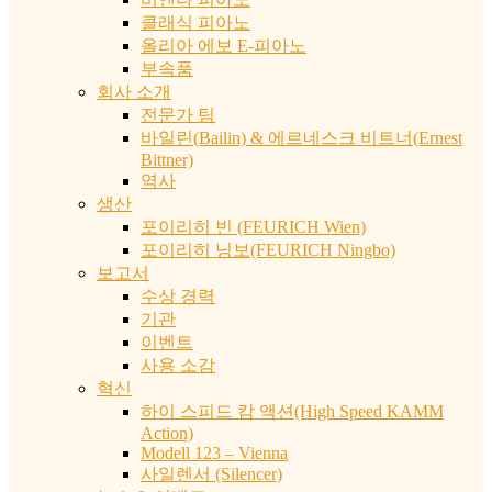
클래식 피아노
올리아 에보 E-피아노
부속품
회사 소개
전문가 팀
바일린(Bailin) & 에르네스크 비트너(Ernest
Bittner)
역사
생산
포이리히 빈 (FEURICH Wien)
포이리히 닝보(FEURICH Ningbo)
보고서
수상 경력
기관
이벤트
사용 소감
혁신
하이 스피드 캄 액션(High Speed KAMM
Action)
Modell 123 – Vienna
사일렌서 (Silencer)