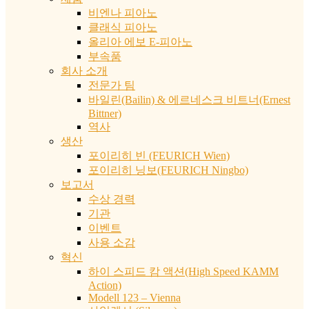
비엔나 피아노
클래식 피아노
올리아 에보 E-피아노
부속품
회사 소개
전문가 팀
바일린(Bailin) & 에르네스크 비트너(Ernest
Bittner)
역사
생산
포이리히 빈 (FEURICH Wien)
포이리히 닝보(FEURICH Ningbo)
보고서
수상 경력
기관
이벤트
사용 소감
혁신
하이 스피드 캄 액션(High Speed KAMM
Action)
Modell 123 – Vienna