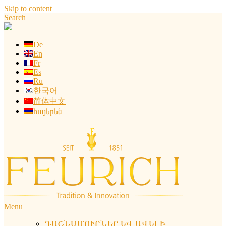
Skip to content
Search
De
En
Fr
Es
Ru
한국어
简体中文
հայերեն
Menu
ԴԱՇՆԱՄՈՒՐՆԵՐ ԵՎ ԱՎԵԼԻ