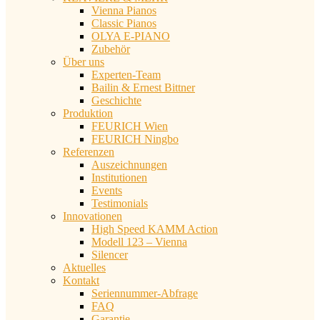
Vienna Pianos
Classic Pianos
OLYA E-PIANO
Zubehör
Über uns
Experten-Team
Bailin & Ernest Bittner
Geschichte
Produktion
FEURICH Wien
FEURICH Ningbo
Referenzen
Auszeichnungen
Institutionen
Events
Testimonials
Innovationen
High Speed KAMM Action
Modell 123 – Vienna
Silencer
Aktuelles
Kontakt
Seriennummer-Abfrage
FAQ
Garantie