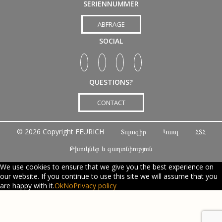
SERIENNUMMER
ABFRAGE
SOCIAL
QUESTIONS?
CONTACT
©
2026 Copyright FEURICH
Տպագիր
Կապ
ՀՏՀ
Թխուկներ և գաղտնիություն
Scroll Up
We use cookies to ensure that we give you the best experience on
our website. If you continue to use this site we will assume that you
are happy with it.
Ok
No
Privacy policy