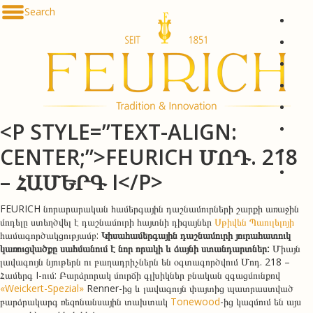
Skip to content
Search
De
En
Fr
Es
Ru
<P STYLE=”TEXT-ALIGN:
한국
简体
CENTER;”>FEURICH ՄՈԴ.
218
հայե
– ՀԱՄԵՐԳ I</P>
FEURICH նորարարական համերգային դաշնամուրների շարքի առաջին
մոդելը ստեղծվել է դաշնամուրի հայտնի դիզայներ
Սթիվեն Պաուլելոյի
համագործակցությամբ:
Կիսահամերգային դաշնամուրի յուրահատուկ
կառուցվածքը սահմանում է նոր որակի և ձայնի ստանդարտներ:
Միայն
լավագույն նյութերն ու բաղադրիչներն են օգտագործվում Մոդ. 218 –
Համերգ I-ում: Բարձրորակ մուրճի գլխիկներ բնական զգացմունքով
«Weickert-Spezial»
Renner-ից և լավագույն փայտից պատրաստված
բարձրակարգ ռեզոնանսային տախտակ
Tonewood
-ից կազմում են այս