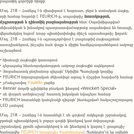
բացառիկ գործիքի հիմքը:
Մոդ. 218 – Համերգ I-ն միավորում է հարուստ, ջերմ և տոնական ձայնը,
որի համար հայտնի է FEURICH-ը, տպավորիչ
հստակության,
ճշգրտության և դինամիկ բազմազանության
հետ: Օպտիմիզացված
մեխանիկան և խնամքով պատրաստվածությունը ապահովում են հուսալի,
վերահսկվող հպում՝ նուրբ պիանիսսիմոյից մինչև արտահայտիչ ֆորտե:
Մոդ. 218 – Համերգ I-ն օգտագործվում է բազմաթիվ ձայնագրման
ստուդիաներում, ինչպես նաև փոքր և միջին համերգասրահներում ամբողջ
աշխարհում:
• հիանալի ձայնային կատարում
• գերազանց հետևողականություն ամբողջ ձայնային սպեկտրում
• Յուրահատուկ ընդհանուր դիզայն՝ Սթիվեն Պաուլելոյի կողմից
• FEURICH նորարարական մեխանիզմ արագ և ճշգրիտ հարվածի համար
• չժանգոտվող
Paulello
լարեր
• Renner մուրճի գլխիկներ բնական ֆետրով «Weickert-Special»
• սև փայտե ստեղնաշար՝ հատուկ իսկական նվագելու համար
• FEURICH նոտաների կանգնակի դիզայն՝ ինտեգրված հակաշողշողացող
LED լամպով
Մոդ. 218 – Համերգ I-ն հասանելի է սև գույնով՝ ոսկեգույն շրջանակով,
բրոնզե պիտակներով և բորդո գույնի ֆետերով կամ մոխրագույն
շրջանակով, քրոմե պիտակներով և սև ֆետերով և կարող է լրացուցիչ
համալրվել
FEURICH խլացուցիչ համակարգով
: Ցանկանո՞ւմ եք ավելին