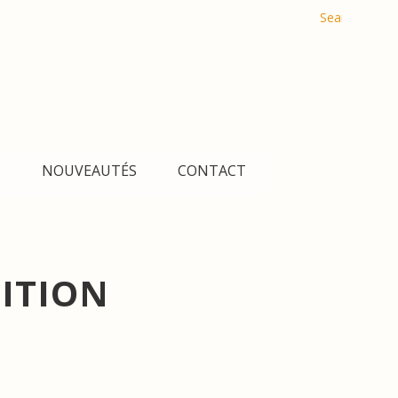
Search
D
E
Fr
Es
R
한
简
հ
N
NOUVEAUTÉS
CONTACT
ITION