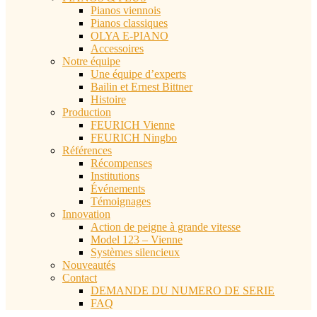
Pianos viennois
Pianos classiques
OLYA E-PIANO
Accessoires
Notre équipe
Une équipe d’experts
Bailin et Ernest Bittner
Histoire
Production
FEURICH Vienne
FEURICH Ningbo
Références
Récompenses
Institutions
Événements
Témoignages
Innovation
Action de peigne à grande vitesse
Model 123 – Vienne
Systèmes silencieux
Nouveautés
Contact
DEMANDE DU NUMERO DE SERIE
FAQ