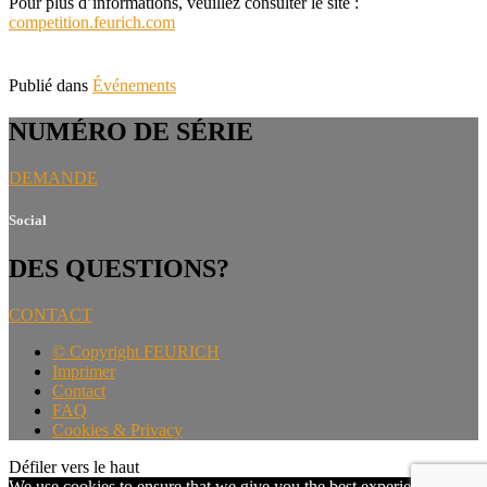
Pour plus d’informations, veuillez consulter le site :
competition.feurich.com
Publié dans
Événements
NUMÉRO DE SÉRIE
DEMANDE
Social
DES QUESTIONS?
CONTACT
©
Copyright FEURICH
Imprimer
Contact
FAQ
Cookies & Privacy
Défiler vers le haut
We use cookies to ensure that we give you the best experience on