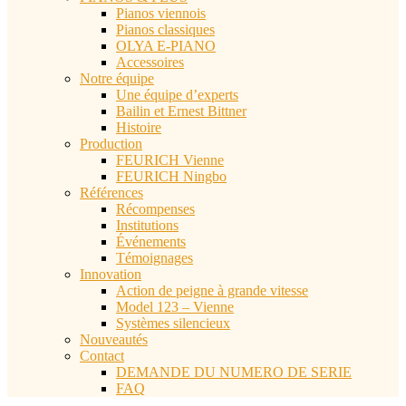
Pianos viennois
Pianos classiques
OLYA E-PIANO
Accessoires
Notre équipe
Une équipe d’experts
Bailin et Ernest Bittner
Histoire
Production
FEURICH Vienne
FEURICH Ningbo
Références
Récompenses
Institutions
Événements
Témoignages
Innovation
Action de peigne à grande vitesse
Model 123 – Vienne
Systèmes silencieux
Nouveautés
Contact
DEMANDE DU NUMERO DE SERIE
FAQ