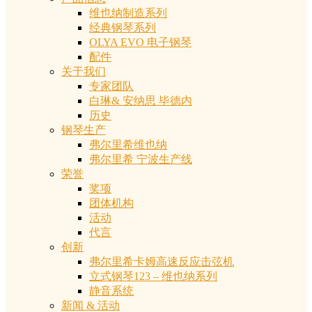
维也纳制造系列
经典钢琴系列
OLYA EVO 电子钢琴
配件
关于我们
专家团队
白琳& 安纳思 毕德内
历史
钢琴生产
弗尔里希维也纳
弗尔里希 宁波生产线
荣誉
奖项
团体机构
活动
代言
创新
弗尔里希卡姆高速反应击弦机
立式钢琴123 – 维也纳系列
静音系统
新闻 & 活动