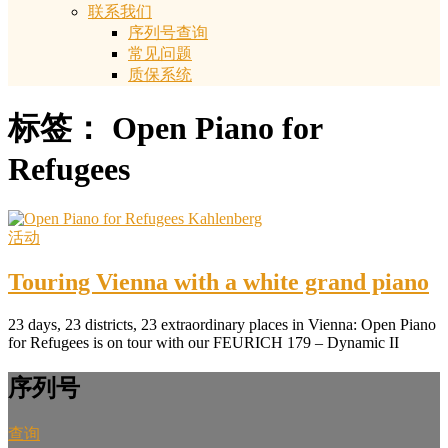
联系我们
序列号查询
常见问题
质保系统
标签：
Open Piano for
Refugees
活动
Touring Vienna with a white grand piano
23 days, 23 districts, 23 extraordinary places in Vienna: Open Piano
for Refugees is on tour with our FEURICH 179 – Dynamic II
序列号
查询