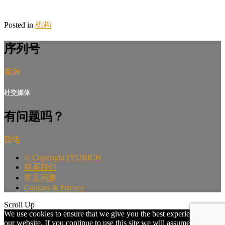
Posted in
机构
序列号
查询
社交媒体
有问题吗？
联络
©
Copyright FEURICH
联系我们
常见问题
Cookies & Privacy
Scroll Up
We use cookies to ensure that we give you the best experience on
our website. If you continue to use this site we will assume that you