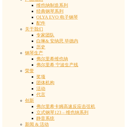
维也纳制造系列
经典钢琴系列
OLYA EVO 电子钢琴
配件
关于我们
专家团队
白琳& 安纳思 毕德内
历史
钢琴生产
弗尔里希维也纳
弗尔里希 宁波生产线
荣誉
奖项
团体机构
活动
代言
创新
弗尔里希卡姆高速反应击弦机
立式钢琴123 – 维也纳系列
静音系统
新闻 & 活动