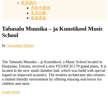
联系我们
序列号查询
常见问题
质保系统
Tabasalu Muusika – ja Kunstikool Music
School
by
Alexander Bittner
The Tabasalu Muusika – ja Kunstikool, a Music School located in
Harjumaa, Estonia, received a new FEURICH 179 grand piano. It is
located in the new small chamber hall, which was build with special
regard on improved acoustics. The modern architecture also ensures
a student friendly environment by offering relaxing seat-boxes for
children and more.
Learn more
.