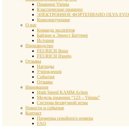
Пианино Vienna
Классические пианино
ЭЛЕКТРОННОЕ ФОРТЕПИАНО OLYA EVO
Комплектующие
О нас
Команда экспертов
Байлин и Эрнест Биттнер
История
Производство
FEURICH Вена
FEURICH Нинбо
Отзывы
Награды
Учреждения
События
Отзывы
Инновации
High Speed KAMM Action
Модель пианино “123 – Vienna”
Система беззвучной игры
Новости и события
Контакт
Проверка серийного номера
FAQ