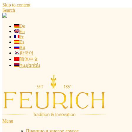
Skip to content
Search
De
En
Fr
Es
Ru
한국어
简体中文
հայերեն
Menu
Пианино и многое другое