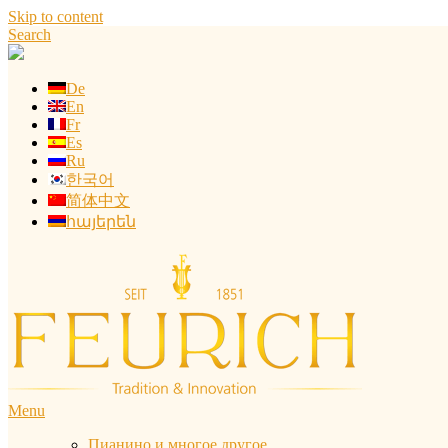
Skip to content
Search
De
En
Fr
Es
Ru
한국어
简体中文
հայերեն
Menu
Пианино и многое другое