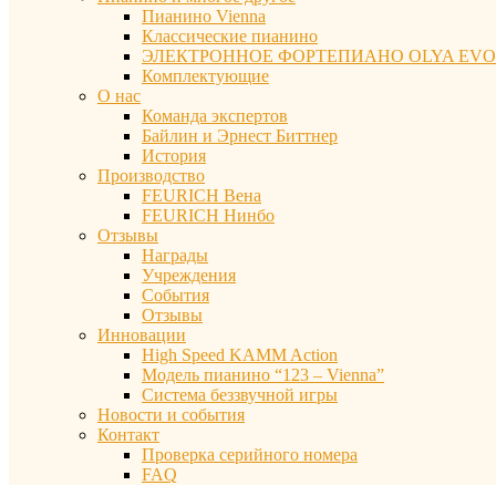
Пианино Vienna
Классические пианино
ЭЛЕКТРОННОЕ ФОРТЕПИАНО OLYA EVO
Комплектующие
О нас
Команда экспертов
Байлин и Эрнест Биттнер
История
Производство
FEURICH Вена
FEURICH Нинбо
Отзывы
Награды
Учреждения
События
Отзывы
Инновации
High Speed KAMM Action
Модель пианино “123 – Vienna”
Система беззвучной игры
Новости и события
Контакт
Проверка серийного номера
FAQ