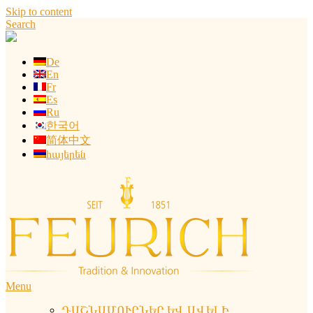
Skip to content
Search
De
En
Fr
Es
Ru
한국어
简体中文
հայերեն
Menu
ԴԱՇՆԱՄՈՒՐՆԵՐ ԵՎ ԱՎԵԼԻ