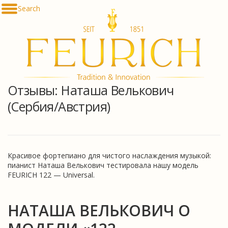
Skip
Search
De
to
En
content
Fr
Es
Ru
한
简
Отзывы: Наташа Велькович
հա
(Сербия/Австрия)
Красивое фортепиано для чистого наслаждения музыкой:
пианист Наташа Велькович тестировала нашу модель
FEURICH 122 — Universal.
НАТАША ВЕЛЬКОВИЧ О