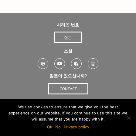
시리즈 번호
질문
소셜
질문이 있으십니까?
CONTACT
©
Copyright FEURICH
이용약관
연락처
We use cookies to ensure that we give you the best
experience on our website. If you continue to use this site we
자주 묻는 질문
Cookies & Privacy
will assume that you are happy with it.
Ok
No
Privacy policy