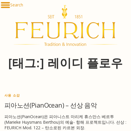
Skip
Search
De
to
En
content
Fr
Es
Ru
한
简
հա
[태그:]
레이디 플로우
사용 소감
피아노션(PianOcean) – 선상 음악
피아노션(PianOcean)은 피아니스트 마리케 휴스만스 베르투
(Marieke Huysmans Berthou)의 예술- 항해 프로젝트입니다. 선상 :
FEURICH Mod. 122 – 탄소로된 카르본 외장.