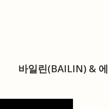
Skip to content
바일린(BAILIN) & 