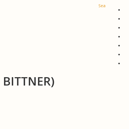
Search
De
En
Fr
Es
Ru
한
简
BITTNER)