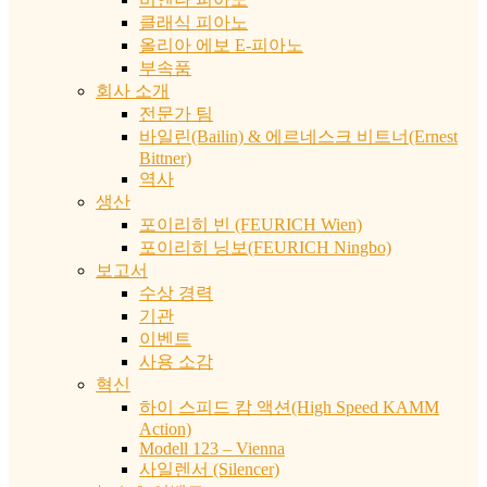
클래식 피아노
올리아 에보 E-피아노
부속품
회사 소개
전문가 팀
바일린(Bailin) & 에르네스크 비트너(Ernest
Bittner)
역사
생산
포이리히 빈 (FEURICH Wien)
포이리히 닝보(FEURICH Ningbo)
보고서
수상 경력
기관
이벤트
사용 소감
혁신
하이 스피드 캄 액션(High Speed KAMM
Action)
Modell 123 – Vienna
사일렌서 (Silencer)