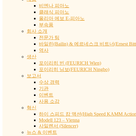
비엔나 피아노
클래식 피아노
올리아 에보 E-피아노
부속품
회사 소개
전문가 팀
바일린(Bailin) & 에르네스크 비트너(Ernest Bittn
역사
생산
포이리히 빈 (FEURICH Wien)
포이리히 닝보(FEURICH Ningbo)
보고서
수상 경력
기관
이벤트
사용 소감
혁신
하이 스피드 캄 액션(High Speed KAMM Action
Modell 123 – Vienna
사일렌서 (Silencer)
뉴스 & 이벤트