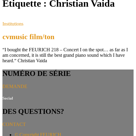
Étiquette :
Christian Vaida
Institutions
cvmusic film/ton
“I bought the FEURICH 218 – Concert I on the spot… as far as I
am concerned, it is still the best grand piano sound which I have
heard.“ Christian Vaida
NUMÉRO DE SÉRIE
DEMANDE
Social
DES QUESTIONS?
CONTACT
©
Copyright FEURICH