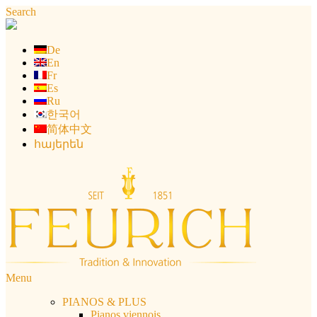
Aller
Search
au
contenu
De
En
Fr
Es
Ru
한국어
简体中文
հայերեն
Menu
PIANOS & PLUS
Pianos viennois