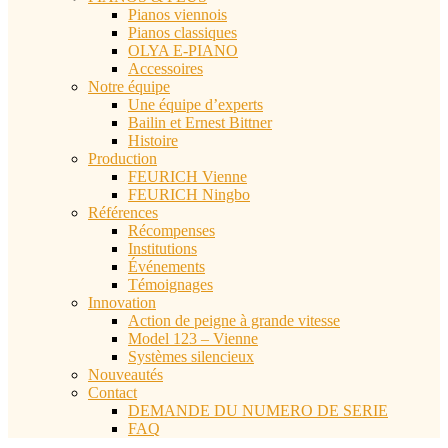
Pianos viennois
Pianos classiques
OLYA E-PIANO
Accessoires
Notre équipe
Une équipe d’experts
Bailin et Ernest Bittner
Histoire
Production
FEURICH Vienne
FEURICH Ningbo
Références
Récompenses
Institutions
Événements
Témoignages
Innovation
Action de peigne à grande vitesse
Model 123 – Vienne
Systèmes silencieux
Nouveautés
Contact
DEMANDE DU NUMERO DE SERIE
FAQ