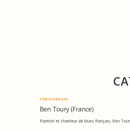
Aller
au
contenu
CA
TÉMOIGNAGES
Ben Toury (France)
Pianiste et chanteur de blues français, Ben Tou