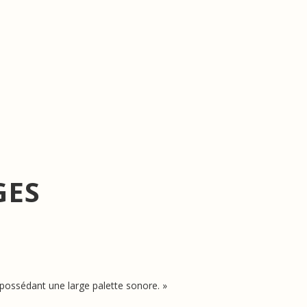
Search
D
E
Fr
Es
R
한
简
հ
GES
 possédant une large palette sonore. »