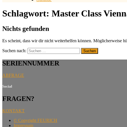
Schlagwort:
Master Class Vienn
Nichts gefunden
Es scheint, dass wir dir nicht weiterhelfen können. Möglicherweise hil
Suchen nach:
SERIENNUMMER
ABFRAGE
Social
FRAGEN?
KONTAKT
©
Copyright FEURICH
Impressum