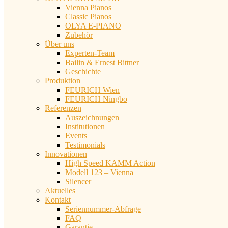
Vienna Pianos
Classic Pianos
OLYA E-PIANO
Zubehör
Über uns
Experten-Team
Bailin & Ernest Bittner
Geschichte
Produktion
FEURICH Wien
FEURICH Ningbo
Referenzen
Auszeichnungen
Institutionen
Events
Testimonials
Innovationen
High Speed KAMM Action
Modell 123 – Vienna
Silencer
Aktuelles
Kontakt
Seriennummer-Abfrage
FAQ
Garantie