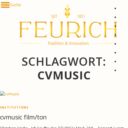
Direkt zum Inhalt
Suche
De
En
Fr
Es
Ru
한국
SCHLAGWORT:
简体
հայ
CVMUSIC
INSTITUTIONS
cvmusic film/ton