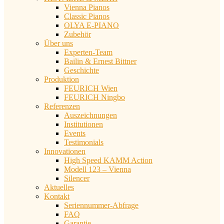
Vienna Pianos
Classic Pianos
OLYA E-PIANO
Zubehör
Über uns
Experten-Team
Bailin & Ernest Bittner
Geschichte
Produktion
FEURICH Wien
FEURICH Ningbo
Referenzen
Auszeichnungen
Institutionen
Events
Testimonials
Innovationen
High Speed KAMM Action
Modell 123 – Vienna
Silencer
Aktuelles
Kontakt
Seriennummer-Abfrage
FAQ
Garantie