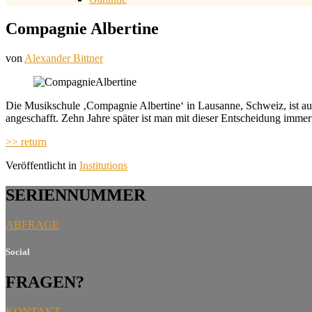
Compagnie Albertine
von
Alexander Bittner
Die Musikschule ‚Compagnie Albertine‘ in Lausanne, Schweiz, ist au
angeschafft. Zehn Jahre später ist man mit dieser Entscheidung imme
>> return
Veröffentlicht in
Institutions
SERIENNUMMER
ABFRAGE
Social
FRAGEN?
KONTAKT