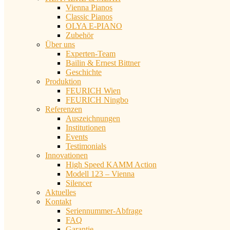
Vienna Pianos
Classic Pianos
OLYA E-PIANO
Zubehör
Über uns
Experten-Team
Bailin & Ernest Bittner
Geschichte
Produktion
FEURICH Wien
FEURICH Ningbo
Referenzen
Auszeichnungen
Institutionen
Events
Testimonials
Innovationen
High Speed KAMM Action
Modell 123 – Vienna
Silencer
Aktuelles
Kontakt
Seriennummer-Abfrage
FAQ
Garantie