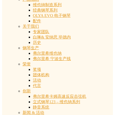
维也纳制造系列
经典钢琴系列
OLYA EVO 电子钢琴
配件
关于我们
专家团队
白琳& 安纳思 毕德内
历史
钢琴生产
弗尔里希维也纳
弗尔里希 宁波生产线
荣誉
奖项
团体机构
活动
代言
创新
弗尔里希卡姆高速反应击弦机
立式钢琴123 – 维也纳系列
静音系统
新闻 & 活动