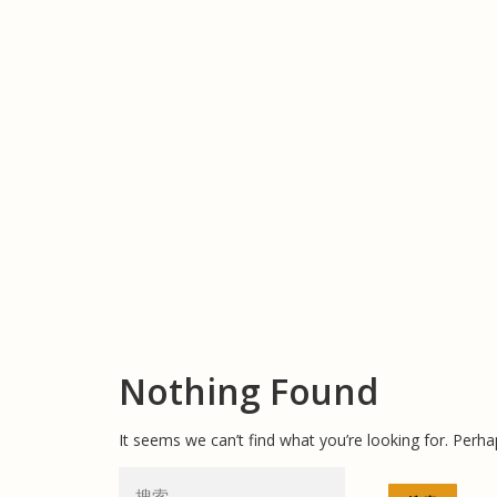
Skip
to
content
Nothing Found
It seems we can’t find what you’re looking for. Perha
搜