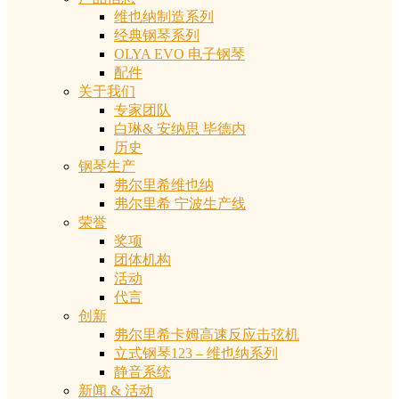
维也纳制造系列
经典钢琴系列
OLYA EVO 电子钢琴
配件
关于我们
专家团队
白琳& 安纳思 毕德内
历史
钢琴生产
弗尔里希维也纳
弗尔里希 宁波生产线
荣誉
奖项
团体机构
活动
代言
创新
弗尔里希卡姆高速反应击弦机
立式钢琴123 – 维也纳系列
静音系统
新闻 & 活动