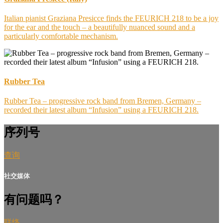
Italian pianist Graziana Presicce finds the FEURICH 218 to be a joy
for the ear and the touch – a beautifully nuanced sound and a
particularly comfortable mechanism.
Rubber Tea
Rubber Tea – progressive rock band from Bremen, Germany –
recorded their latest album “Infusion” using a FEURICH 218.
序列号
查询
社交媒体
有问题吗？
联络