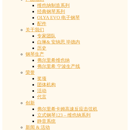
维也纳制造系列
经典钢琴系列
OLYA EVO 电子钢琴
配件
关于我们
专家团队
白琳& 安纳思 毕德内
历史
钢琴生产
弗尔里希维也纳
弗尔里希 宁波生产线
荣誉
奖项
团体机构
活动
代言
创新
弗尔里希卡姆高速反应击弦机
立式钢琴123 – 维也纳系列
静音系统
新闻 & 活动