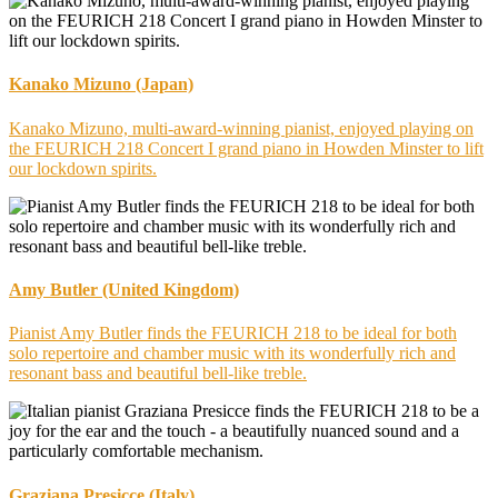
Kanako Mizuno (Japan)
Kanako Mizuno, multi-award-winning pianist, enjoyed playing on
the FEURICH 218 Concert I grand piano in Howden Minster to lift
our lockdown spirits.
Amy Butler (United Kingdom)
Pianist Amy Butler finds the FEURICH 218 to be ideal for both
solo repertoire and chamber music with its wonderfully rich and
resonant bass and beautiful bell-like treble.
Graziana Presicce (Italy)