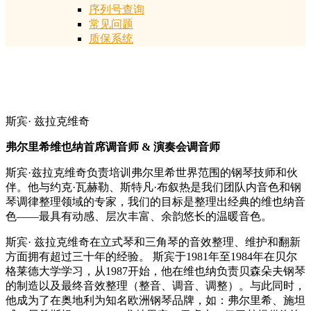
序列号查询
常见问题
质保系统
斯宾· 兹拉克维奇
弗尔里希维也纳首席调音师 & 演奏会调音师
斯宾·兹拉克维奇负责培训弗尔里希世界范围的钢琴技师和伙
伴。他与约克·瓦赫勒、斯特凡·布叙热是我们团队内音色和钢
琴调律整理领域的专家，我们的目标是整理出经典的维也纳音
色——最具有动感、层次丰富、余韵悠长的温暖音色。
斯宾· 兹拉克维奇在立式琴和三角琴的音效整理、维护和翻新
方面拥有超过三十年的经验。 斯宾于1981年至1984年在贝尔
格莱德大学学习，从1987开始，他在维也纳负责贝森朵夫钢琴
的制造以及最终音效整理（整音、调音、调整）。与此同时，
他成为了在奥地利为知名欧洲钢琴品牌，如：弗尔里希、施坦