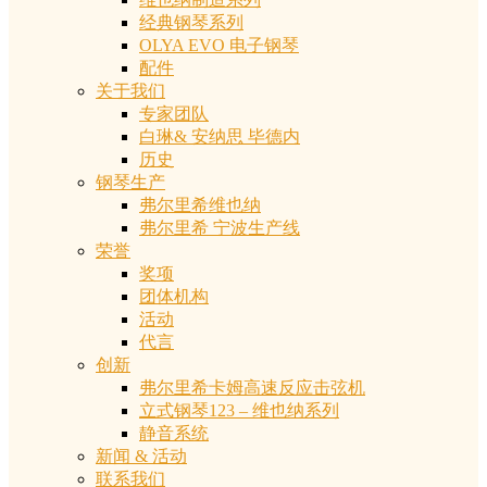
经典钢琴系列
OLYA EVO 电子钢琴
配件
关于我们
专家团队
白琳& 安纳思 毕德内
历史
钢琴生产
弗尔里希维也纳
弗尔里希 宁波生产线
荣誉
奖项
团体机构
活动
代言
创新
弗尔里希卡姆高速反应击弦机
立式钢琴123 – 维也纳系列
静音系统
新闻 & 活动
联系我们