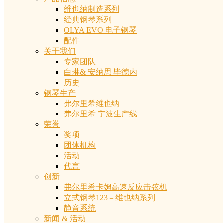
维也纳制造系列
经典钢琴系列
OLYA EVO 电子钢琴
配件
关于我们
专家团队
白琳& 安纳思 毕德内
历史
钢琴生产
弗尔里希维也纳
弗尔里希 宁波生产线
荣誉
奖项
团体机构
活动
代言
创新
弗尔里希卡姆高速反应击弦机
立式钢琴123 – 维也纳系列
静音系统
新闻 & 活动