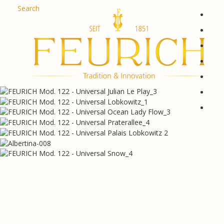
Skip to content
Search
De
En
Fr
Es
Ru
한국
简体