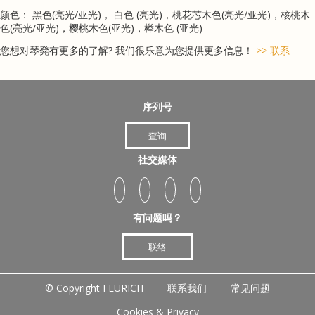
颜色： 黑色(亮光/亚光)， 白色 (亮光)，桃花芯木色(亮光/亚光)，核桃木
色(亮光/亚光)，樱桃木色(亚光)，榉木色 (亚光)
您想对琴凳有更多的了解? 我们很乐意为您提供更多信息！
>> 联系
序列号
查询
社交媒体
有问题吗？
联络
©
Copyright FEURICH
联系我们
常见问题
Cookies & Privacy