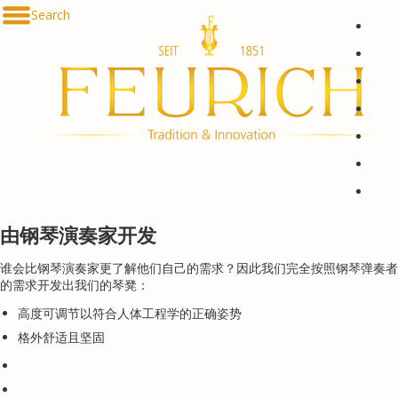
Skip to content
Search
De
En
Fr
Es
Ru
琴凳
한국
简体
由钢琴演奏家开发
谁会比钢琴演奏家更了解他们自己的需求？因此我们完全按照钢琴弹奏者
的需求开发出我们的琴凳：
高度可调节以符合人体工程学的正确姿势
格外舒适且坚固