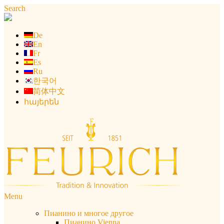
Skip
Search
to
content
De
En
Fr
Es
Ru
한국어
简体中文
հայերեն
Menu
Пианино и многое другое
Пианино Vienna