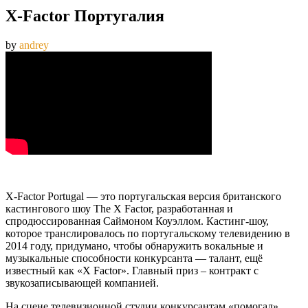
X-Factor Португалия
by
andrey
X-Factor Portugal — это португальская версия британского
кастингового шоу The X Factor, разработанная и
спродюссированная Саймоном Коуэллом. Кастинг-шоу,
которое транслировалось по португальскому телевидению в
2014 году, придумано, чтобы обнаружить вокальные и
музыкальные способности конкурсанта — талант, ещё
известный как «X Factor». Главный приз – контракт с
звукозаписывающей компанией.
На сцене телевизионной студии конкурсантам «помогал»