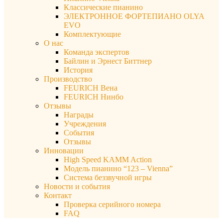
Классические пианино
ЭЛЕКТРОННОЕ ФОРТЕПИАНО OLYA
EVO
Комплектующие
О нас
Команда экспертов
Байлин и Эрнест Биттнер
История
Производство
FEURICH Вена
FEURICH Нинбо
Отзывы
Награды
Учреждения
События
Отзывы
Инновации
High Speed KAMM Action
Модель пианино “123 – Vienna”
Система беззвучной игры
Новости и события
Контакт
Проверка серийного номера
FAQ