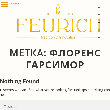
Skip to content
Search
De
Es
Ru
한국
简体
МЕТКА:
ФЛОРЕНС
ГАРСИМОР
Nothing Found
It seems we can’t find what you’re looking for. Perhaps searching can
help.
Найти: