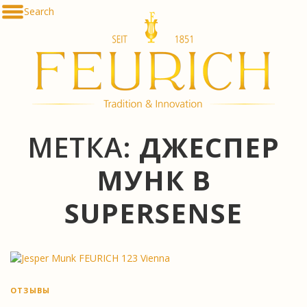
Skip
Search
De
to
En
content
Fr
Es
Ru
한
简
հա
МЕТКА:
ДЖЕСПЕР
МУНК В
SUPERSENSE
ОТЗЫВЫ