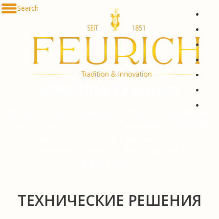
Skip to content
Search
De
En
Fr
Es
Ru
КОМПЛЕКТУЮЩИЕ
한국
简体
От системы беззвучной игры и подходящей
банкетки до метронома в дизайне от FEURICH:
Здесь Вы найдете полный набор
высококачественных аксессуаров для
фортепиано.
ТЕХНИЧЕСКИЕ РЕШЕНИЯ