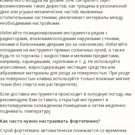
комнатного воздуха на уровне 50%. Он препятствует
возникновению таких дефектов, как трещины в резонансной
деке или усушка механических частей, вызванных
отопительными системами; увеличевает интервалы между
необходимыми настройками.
Избегайте позиционирования инструмента рядом с
радиаторами, влажными/холодными наружными стенами,
окнами и балконными дверьми (из-за сквозняков). Избегайте
попадания на инструмент прямых солнечных лучей, а также
будьте осторожны с жидкостями и мелкими предметами,
например, карандашами, скрепками и т. д. Не используйте
агрессивные, жиросодержащие чистящие средства или
абразивные материалы для ухода за поверхностью. При уходе
за поверхностью клавиш используйте только влажные мягкие
ткани (без спирта или растворителя).
Если доставка инструмента происходит в холодную погоду, мы
рекомендуем Вам оставить открытый инструмент в
вентилируемом охлажденном помещении и затем медленно
поднимать температуру.
Как часто нужно настраивать фортепиано?
Строй фортепиано автоматически понижается со временем.