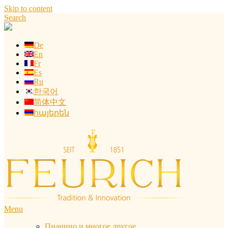
Skip to content
Search
De
En
Fr
Es
Ru
한국어
简体中文
հայերեն
Menu
Пианино и многое другое