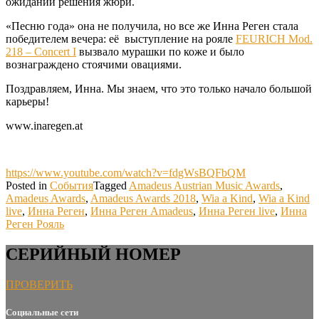
ожидании решения жюри.
«Песню года» она не получила, но все же Инна Реген стала
победителем вечера: её выступление на рояле
FEURICH Mod.
218 – Concert I
вызвало мурашки по коже и было
вознаграждено стоячими овациями.
Поздравляем, Инна. Мы знаем, что это только начало большой
карьеры!
www.inaregen.at
https://www.youtube.com/watch?v=fdgWsBQFbQM
Posted in
События
Tagged
Amadeus Austrian Music Awards
,
Amadeus Awards
,
Amadeus Awards 2018
,
Wia a Kind
,
Wia a Kind
live
,
Инна Реген
,
Инна Реген Amadeus
,
Инна Реген live
,
Инна
Реген Рояль
СЕРИЙНЫЙ НОМЕР
ПРОВЕРИТЬ
Социальные сети