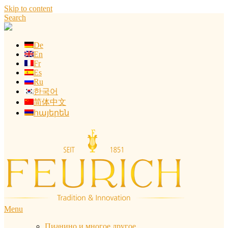
Skip to content
Search
De
En
Fr
Es
Ru
한국어
简体中文
հայերեն
Menu
Пианино и многое другое