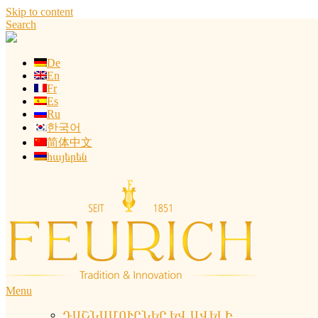
Skip to content
Search
De
En
Fr
Es
Ru
한국어
简体中文
հայերեն
Menu
ԴԱՇՆԱՄՈՒՐՆԵՐ ԵՎ ԱՎԵԼԻ