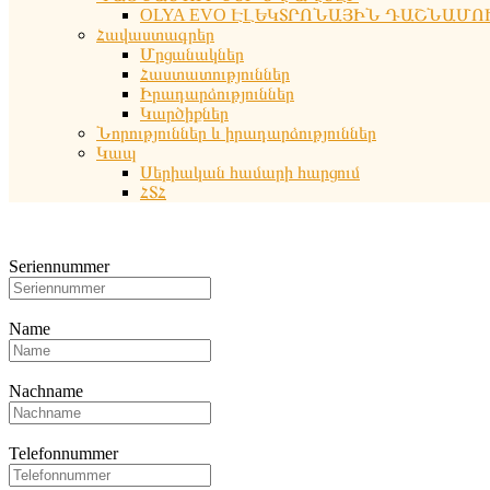
OLYA EVO ԷԼԵԿՏՐՈՆԱՅԻՆ ԴԱՇՆԱՄՈ
Հավաստագրեր
Մրցանակներ
Հաստատություններ
Իրադարձություններ
Կարծիքներ
Նորություններ և իրադարձություններ
Կապ
Սերիական համարի հարցում
ՀՏՀ
Seriennummer
Name
Nachname
Telefonnummer