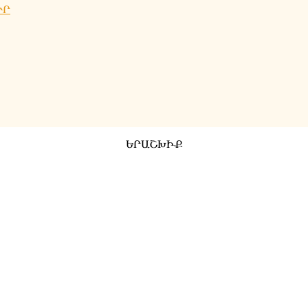
ՒՐ
ԵՐԱՇԽԻՔ