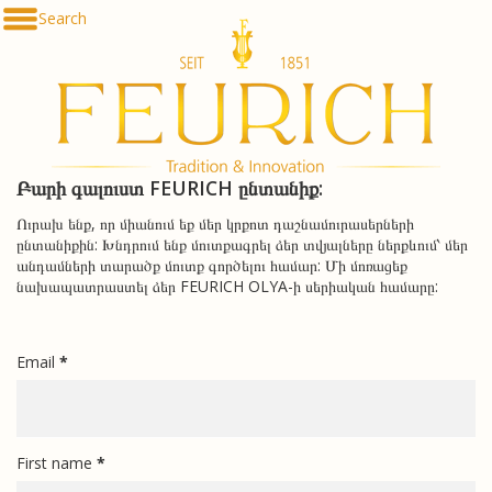
Skip
Search
De
to
En
content
Fr
Es
Ru
한
简
Բարի գալուստ FEURICH ընտանիք:
հայ
Ուրախ ենք, որ միանում եք մեր կրքոտ դաշնամուրասերների
ընտանիքին: Խնդրում ենք մուտքագրել ձեր տվյալները ներքևում՝ մեր
անդամների տարածք մուտք գործելու համար: Մի մոռացեք
նախապատրաստել ձեր FEURICH OLYA-ի սերիական համարը:
Email
*
First name
*